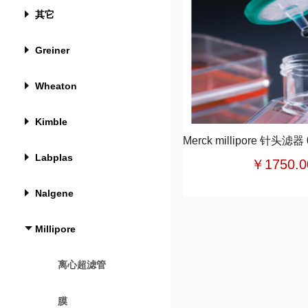
其它
Greiner
Wheaton
Kimble
Labplas
￥1750.0
Nalgene
Millipore
离心超滤管
膜