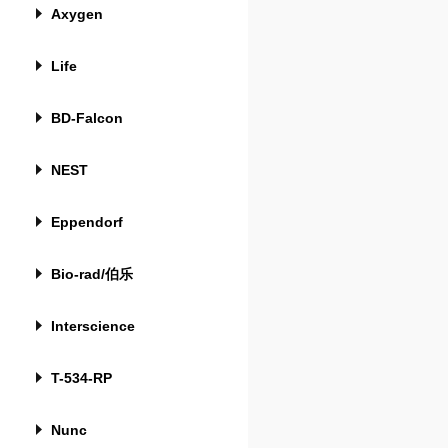
Axygen
Life
BD-Falcon
NEST
Eppendorf
Bio-rad/伯乐
Interscience
T-534-RP
Nunc