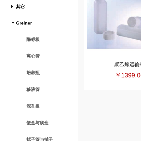
其它
Greiner
酶标板
离心管
聚乙烯运输
培养瓶
￥1399.0
移液管
深孔板
便盒与痰盒
拭子管与拭子