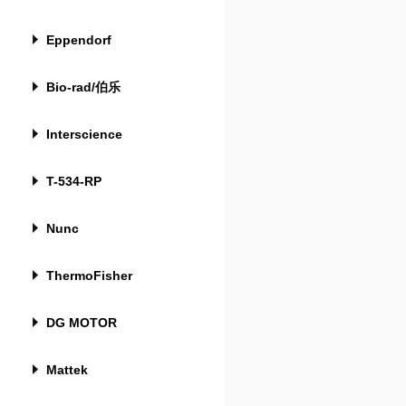
Eppendorf
Bio-rad/伯乐
Interscience
T-534-RP
Nunc
ThermoFisher
DG MOTOR
Mattek