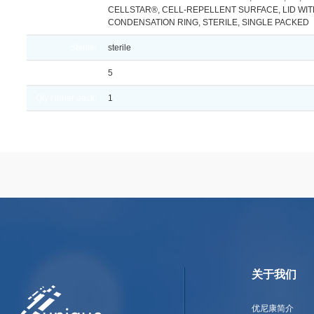
Description:
CELLSTAR®, CELL-REPELLENT SURFACE, LID WI
CONDENSATION RING, STERILE, SINGLE PACKED
Sterile:
sterile
Packing unit:
5
Qty / inner pack:
1
关于我们
优尼康简介